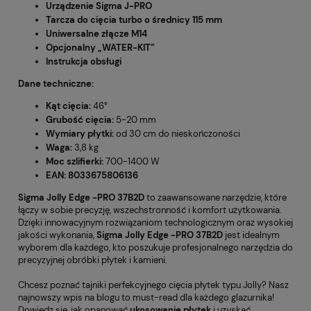
Urządzenie Sigma J-PRO
Tarcza do cięcia turbo o średnicy 115 mm
Uniwersalne złącze M14
Opcjonalny „WATER-KIT”
Instrukcja obsługi
Dane techniczne:
Kąt cięcia:
46°
Grubość cięcia:
5-20 mm
Wymiary płytki:
od 30 cm do nieskończoności
Waga:
3,8 kg
Moc szlifierki:
700-1400 W
EAN: 8033675806136
Sigma Jolly Edge -PRO 37B2D
to zaawansowane narzędzie, które
łączy w sobie precyzję, wszechstronność i komfort użytkowania.
Dzięki innowacyjnym rozwiązaniom technologicznym oraz wysokiej
jakości wykonania,
Sigma Jolly Edge -PRO 37B2D
jest idealnym
wyborem dla każdego, kto poszukuje profesjonalnego narzędzia do
precyzyjnej obróbki płytek i kamieni.
Chcesz poznać tajniki perfekcyjnego cięcia płytek typu Jolly? Nasz
najnowszy wpis na blogu to must-read dla każdego glazurnika!
Dowiedz się, jak opanować
ukosowanie płytek
i uzyskać