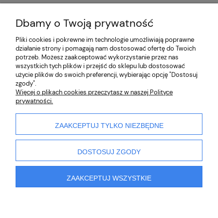
wiercenie w płytkach
otwornice diamentowe
poradnik glazurnika
wiercenie bez pęknięć
simga jolly
ukosowanie
przyssawki do płytek
Dbamy o Twoją prywatność
ranking przyssawek 2025
najlepsze przyssawki
Pliki cookies i pokrewne im technologie umożliwiają poprawne
działanie strony i pomagają nam dostosować ofertę do Twoich
O nas
potrzeb. Możesz zaakceptować wykorzystanie przez nas
wszystkich tych plików i przejść do sklepu lub dostosować
użycie plików do swoich preferencji, wybierając opcję "Dostosuj
Partnerzy
zgody".
Więcej o plikach cookies przeczytasz w naszej Polityce
prywatności.
Płatności i dostawa
Pomoc
ZAAKCEPTUJ TYLKO NIEZBĘDNE
DOSTOSUJ ZGODY
ZAAKCEPTUJ WSZYSTKIE
pokaż pełną wersję strony