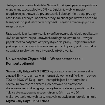
Jednym z kluczowych atutów Sigma J-PRO jest jego kompaktowa
waga wynosząca zaledwie 3,8 kg. Dzięki niewielkiej masie
urządzenie jest łatwe do przenoszenia i obsługi, nie tracąc przy tym
stabilności i precyzji podczas pracy. To znacząco ułatwia obróbkę i
transport, co jest istotne w przypadku często zmieniających się
miejsc pracy.
Urządzenie jest już fabrycznie skonfigurowane do cięcia pod kątem
46°, co oznacza, że po ustawieniu odległości dysku od krawędzi
płytek można natychmiast przystąpić do pracy. Dzięki temu czas
poświęcony na przygotowanie narzędzia do pracy jest minimalny,
co zwiększa efektywność i wygodę użytkowania.
Uniwersalne Złącze M14 – Wszechstronność i
Kompatybilność
Sigma Jolly Edge -PRO 37B2D
wyposażona jest w uniwersalne
złącze M14, które umożliwia montaż dowolnej szlifierki o mocy od
700 do 1400 W. Dzięki temu, narzędzie jest kompatybilne z
szerokim zakresem szlifierek, co pozwala na elastyczne
dopasowanie do dostępnych urządzeń i preferencji użytkownika.
Taki system zapewnia wszechstronność i możliwość
wykorzystania różnych tarcz tnących, co zwiększa funkcjonalność
Sigma Jolly Edge -PRO 37B2D
.