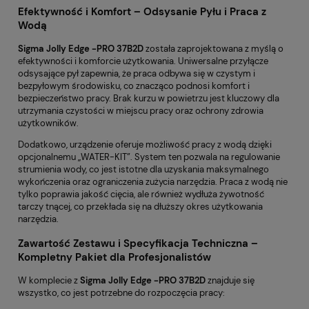
Efektywność i Komfort – Odsysanie Pyłu i Praca z
Wodą
Sigma Jolly Edge -PRO 37B2D
została zaprojektowana z myślą o
efektywności i komforcie użytkowania. Uniwersalne przyłącze
odsysające pył zapewnia, że praca odbywa się w czystym i
bezpyłowym środowisku, co znacząco podnosi komfort i
bezpieczeństwo pracy. Brak kurzu w powietrzu jest kluczowy dla
utrzymania czystości w miejscu pracy oraz ochrony zdrowia
użytkowników.
Dodatkowo, urządzenie oferuje możliwość pracy z wodą dzięki
opcjonalnemu „WATER-KIT”. System ten pozwala na regulowanie
strumienia wody, co jest istotne dla uzyskania maksymalnego
wykończenia oraz ograniczenia zużycia narzędzia. Praca z wodą nie
tylko poprawia jakość cięcia, ale również wydłuża żywotność
tarczy tnącej, co przekłada się na dłuższy okres użytkowania
narzędzia.
Zawartość Zestawu i Specyfikacja Techniczna –
Kompletny Pakiet dla Profesjonalistów
W komplecie z
Sigma Jolly Edge -PRO 37B2D
znajduje się
wszystko, co jest potrzebne do rozpoczęcia pracy: