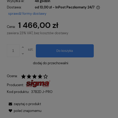
Wysyłka w:
48 godzin
Dostawa:
od 13,00 zł
- InPost Paczkomaty 24/7
Cena nie zawiera ewentualnych kosztów płatności
sprawdź formy dostawy
1 466,00 zł
Cena:
zawiera 23% VAT, bez kosztów dostawy
szt.
Do koszyka
dodaj do przechowalni
Ocena:
Producent:
Kod produktu:
37B2D J-PRO
zapytaj o produkt
poleć znajomemu