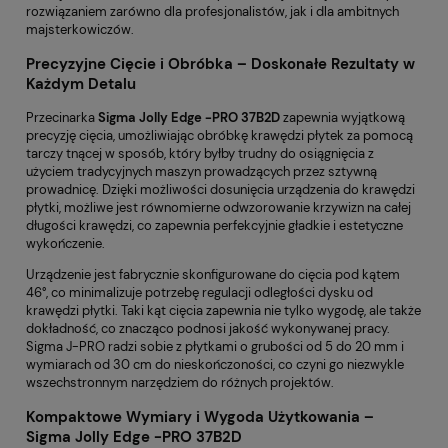
rozwiązaniem zarówno dla profesjonalistów, jak i dla ambitnych
majsterkowiczów.
Precyzyjne Cięcie i Obróbka – Doskonałe Rezultaty w
Każdym Detalu
Przecinarka
Sigma Jolly Edge -PRO 37B2D
zapewnia wyjątkową
precyzję cięcia, umożliwiając obróbkę krawędzi płytek za pomocą
tarczy tnącej w sposób, który byłby trudny do osiągnięcia z
użyciem tradycyjnych maszyn prowadzących przez sztywną
prowadnicę. Dzięki możliwości dosunięcia urządzenia do krawędzi
płytki, możliwe jest równomierne odwzorowanie krzywizn na całej
długości krawędzi, co zapewnia perfekcyjnie gładkie i estetyczne
wykończenie.
Urządzenie jest fabrycznie skonfigurowane do cięcia pod kątem
46°, co minimalizuje potrzebę regulacji odległości dysku od
krawędzi płytki. Taki kąt cięcia zapewnia nie tylko wygodę, ale także
dokładność, co znacząco podnosi jakość wykonywanej pracy.
Sigma J-PRO radzi sobie z płytkami o grubości od 5 do 20 mm i
wymiarach od 30 cm do nieskończoności, co czyni go niezwykle
wszechstronnym narzędziem do różnych projektów.
Kompaktowe Wymiary i Wygoda Użytkowania –
Sigma Jolly Edge -PRO 37B2D