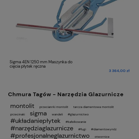
Sigma 4EN 1250 mm Maszynka do
cięcia płytek ręczna
ł
3 364,00 zł
Chmura Tagów - Narzędzia Glazurnicze
montolit
przecianrki montolit
tarcza diamentowa montolit
sigma
przecinaki
wandeli
#glazurnictwo
#układaniepłytek
#kafelkowanie
#narzędziaglazurnicze
#fugi
#diamentowynóż
#profesjonalneglazurnictwo
otwornice