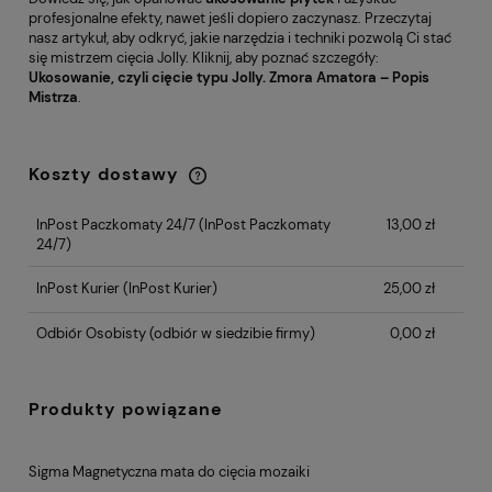
profesjonalne efekty, nawet jeśli dopiero zaczynasz. Przeczytaj
nasz artykuł, aby odkryć, jakie narzędzia i techniki pozwolą Ci stać
się mistrzem cięcia Jolly. Kliknij, aby poznać szczegóły:
Ukosowanie, czyli cięcie typu Jolly. Zmora Amatora – Popis
Mistrza
.
Koszty dostawy
Cena nie zawiera ewentualnych kosztów
płatności
InPost Paczkomaty 24/7
(InPost Paczkomaty
13,00 zł
24/7)
InPost Kurier
(InPost Kurier)
25,00 zł
Odbiór Osobisty
(odbiór w siedzibie firmy)
0,00 zł
Produkty powiązane
Sigma 37C mocowanie do Jolly-Edge
Pr