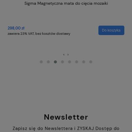
Pr
Gl
464,00 zł
Do koszyka
zawiera 23% VAT, bez kosztów dostawy
2 
a
za
‹
›
Newsletter
Zapisz się do Newslettera i ZYSKAJ Dostęp do