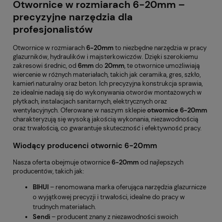
Otwornice w rozmiarach 6-20mm –
precyzyjne narzędzia dla
profesjonalistów
Otwornice w rozmiarach
6-20mm
to niezbędne narzędzia w pracy
glazurników, hydraulików i majsterkowiczów. Dzięki szerokiemu
zakresowi średnic, od
6mm
do
20mm
, te otwornice umożliwiają
wiercenie w różnych materiałach, takich jak ceramika, gres, szkło,
kamień naturalny oraz beton. Ich precyzyjna konstrukcja sprawia,
że idealnie nadają się do wykonywania otworów montażowych w
płytkach, instalacjach sanitarnych, elektrycznych oraz
wentylacyjnych. Oferowane w naszym sklepie
otwornice 6-20mm
charakteryzują się wysoką jakością wykonania, niezawodnością
oraz trwałością, co gwarantuje skuteczność i efektywność pracy.
Wiodący producenci otwornic 6-20mm
Nasza oferta obejmuje otwornice
6-20mm
od najlepszych
producentów, takich jak:
BIHUI
– renomowana marka oferująca narzędzia glazurnicze
o wyjątkowej precyzji i trwałości, idealne do pracy w
trudnych materiałach.
Sendi
– producent znany z niezawodności swoich