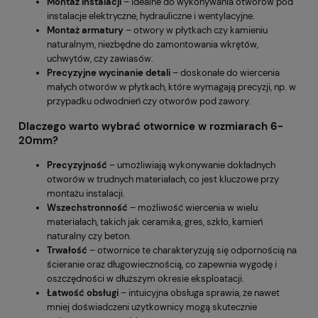
Montaż instalacji
– idealne do wykonywania otworów pod
instalacje elektryczne, hydrauliczne i wentylacyjne.
Montaż armatury
– otwory w płytkach czy kamieniu
naturalnym, niezbędne do zamontowania wkrętów,
uchwytów, czy zawiasów.
Precyzyjne wycinanie detali
– doskonałe do wiercenia
małych otworów w płytkach, które wymagają precyzji, np. w
przypadku odwodnień czy otworów pod zawory.
Dlaczego warto wybrać otwornice w rozmiarach 6-
20mm?
Precyzyjność
– umożliwiają wykonywanie dokładnych
otworów w trudnych materiałach, co jest kluczowe przy
montażu instalacji.
Wszechstronność
– możliwość wiercenia w wielu
materiałach, takich jak ceramika, gres, szkło, kamień
naturalny czy beton.
Trwałość
– otwornice te charakteryzują się odpornością na
ścieranie oraz długowiecznością, co zapewnia wygodę i
oszczędności w dłuższym okresie eksploatacji.
Łatwość obsługi
– intuicyjna obsługa sprawia, że nawet
mniej doświadczeni użytkownicy mogą skutecznie