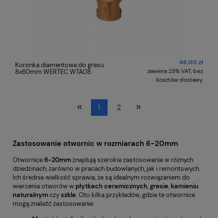
48,00 zł
Koronka diamentowa do gresu
zawiera 23% VAT, bez
8x60mm WERTEC WTA08
kosztów dostawy
«
»
1
2
Zastosowanie otwornic w rozmiarach 6-20mm
Otwornice
6-20mm
znajdują szerokie zastosowanie w różnych
dziedzinach, zarówno w pracach budowlanych, jak i remontowych.
Ich średnia wielkość sprawia, że są idealnym rozwiązaniem do
wiercenia otworów w
płytkach ceramicznych
,
gresie
,
kamieniu
naturalnym
czy
szkle
. Oto kilka przykładów, gdzie te otwornice
mogą znaleźć zastosowanie: