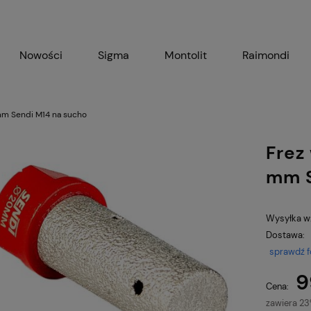
Nowości
Sigma
Montolit
Raimondi
Bihui
Sendi
Nozar
m Sendi M14 na sucho
Frez
mm S
Wysyłka w
Dostawa:
sprawdź 
9
Cena:
zawiera 2