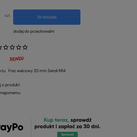
szt.
Do koszyka
dodaj do przechowalni
:
ktu:
Frez walcowy 20 mm Sendi M14
j o produkt
 znajomemu