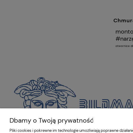
VSC-18
Chmura
montol
#narzę
otwornice 
Dbamy o Twoją prywatność
Pliki cookies i pokrewne im technologie umożliwiają poprawne działa