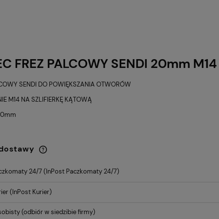
C FREZ PALCOWY SENDI 20mm M14
ECOWY SENDI DO POWIĘKSZANIA OTWORÓW
E M14 NA SZLIFIERKĘ KĄTOWĄ
20mm
 dostawy
czkomaty 24/7
(InPost Paczkomaty 24/7)
Cena nie zawiera ewentualnych
kosztów płatności
ier
(InPost Kurier)
sobisty
(odbiór w siedzibie firmy)