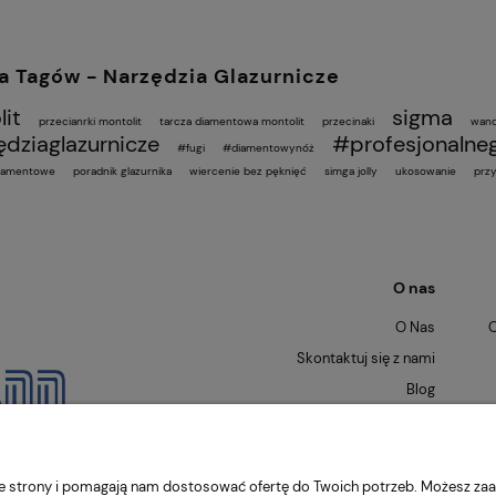
 Tagów - Narzędzia Glazurnicze
it
sigma
przecianrki montolit
tarcza diamentowa montolit
przecinaki
wand
dziaglazurnicze
#profesjonalneg
#fugi
#diamentowynóż
diamentowe
poradnik glazurnika
wiercenie bez pęknięć
simga jolly
ukosowanie
przy
O nas
O Nas
O
Skontaktuj się z nami
Blog
nie strony i pomagają nam dostosować ofertę do Twoich potrzeb. Możesz zaa