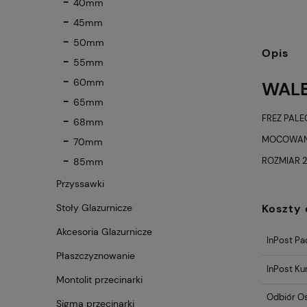
40mm
45mm
50mm
Opis
55mm
60mm
WALE
65mm
FREZ PAL
68mm
MOCOWANI
70mm
ROZMIAR 
85mm
Przyssawki
Koszty
Stoły Glazurnicze
Akcesoria Glazurnicze
InPost Pa
Płaszczyznowanie
InPost Kur
Montolit przecinarki
Odbiór O
Sigma przecinarki