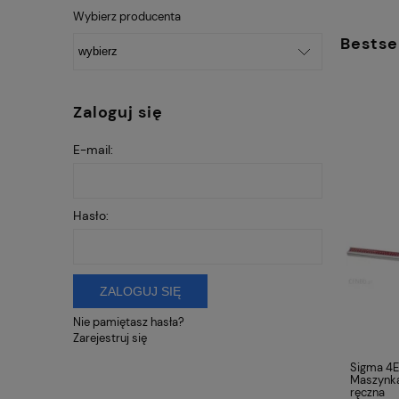
Wybierz producenta
Bestse
Zaloguj się
E-mail:
Hasło:
ZALOGUJ SIĘ
Nie pamiętasz hasła?
Zarejestruj się
PRZYSSAWKA
Sigma 4E
WIBRACYJNA
Maszynka 
AKUMULATOROWA SENDI
ręczna
730,00 zł