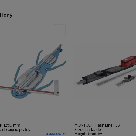
llery
N 1250 mm
MONTOLIT Flash Line FL3
do cięcia płytek
Przecinarka do
Megafotmatów
3 333,00 zł