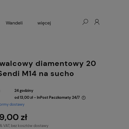
Wandeli
więcej
Wertec
Distar
 walcowy diamentowy 20
endi M14 na sucho
:
24 godziny
od 13,00 zł
- InPost Paczkomaty 24/7
formy dostawy
Cena nie zawiera ewentualnych kosztów
9,00 zł
płatności
3% VAT, bez kosztów dostawy