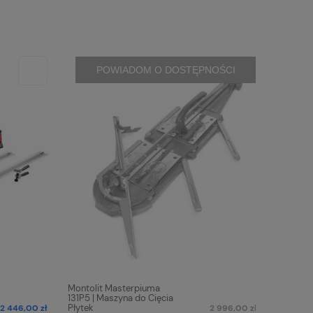
POWIADOM O DOSTĘPNOŚCI
Montolit Masterpiuma
Montolit
131P5 | Maszyna do Cięcia
63P5 Mas
Płytek
Płytek
2 446,00 zł
2 996,00 zł