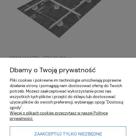
SIGMA 1A6 KERA-LIFT 340x160cm
system przenoszenia płyt
wielkoformatowych
5 996,00 zł
Dbamy o Twoją prywatność
Pliki cookies i pokrewne im technologie umożliwiają poprawne
działanie strony i pomagają nam dostosować ofertę do Twoich
O nas
potrzeb. Możesz zaakceptować wykorzystanie przez nas
wszystkich tych plików i przejść do sklepu lub dostosować
użycie plików do swoich preferencji, wybierając opcję "Dostosuj
Partnerzy
zgody".
Więcej o plikach cookies przeczytasz w naszej Polityce
prywatności.
Płatności i dostawa
Pomoc
ZAAKCEPTUJ TYLKO NIEZBĘDNE