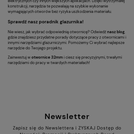
elektrycznych czy innych większych aplikacjach. Dzięki wytrzymałej
konstrukcji, narzędzia te pozwalają na szybkie wykonanie
wymagających otworów bez ryzyka uszkodzenia materiału.
Sprawdź nasz poradnik glazurnika!
Nie wiesz, jak wybrać odpowiednią otwornicę? Odwiedź
nasz blog
,
gdzie znajdziesz przydatne porady dotyczące pracy z otwornicami i
innymi narzędziami glazurniczymi. Pomożemy Ci wybrać najlepsze
narzędzie do Twojego projektu.
Zainwestuj w
otwornice 32mm
i ciesz się precyzyjnymi, trwałymi
narzędziami do pracy w twardych materiałach!
Newsletter
Zapisz się do Newslettera i ZYSKAJ Dostęp do