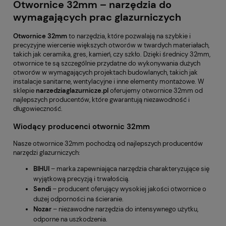
Otwornice 32mm – narzędzia do
wymagających prac glazurniczych
Otwornice 32mm
to narzędzia, które pozwalają na szybkie i
precyzyjne wiercenie większych otworów w twardych materiałach,
takich jak ceramika, gres, kamień, czy szkło. Dzięki średnicy 32mm,
otwornice te są szczególnie przydatne do wykonywania dużych
otworów w wymagających projektach budowlanych, takich jak
instalacje sanitarne, wentylacyjne i inne elementy montażowe. W
sklepie
narzedziaglazurnicze.pl
oferujemy otwornice 32mm od
najlepszych producentów, które gwarantują niezawodność i
długowieczność.
Wiodący producenci otwornic 32mm
Nasze otwornice 32mm pochodzą od najlepszych producentów
narzędzi glazurniczych:
BIHUI
– marka zapewniająca narzędzia charakteryzujące się
wyjątkową precyzją i trwałością.
Sendi
– producent oferujący wysokiej jakości otwornice o
dużej odporności na ścieranie.
Nozar
– niezawodne narzędzia do intensywnego użytku,
odporne na uszkodzenia.