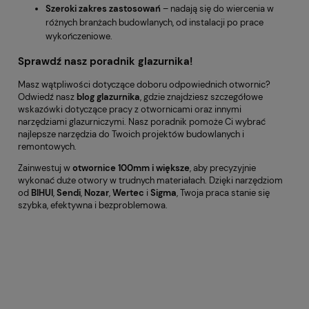
Szeroki zakres zastosowań
– nadają się do wiercenia w
różnych branżach budowlanych, od instalacji po prace
wykończeniowe.
Sprawdź nasz poradnik glazurnika!
Masz wątpliwości dotyczące doboru odpowiednich otwornic?
Odwiedź nasz
blog glazurnika
, gdzie znajdziesz szczegółowe
wskazówki dotyczące pracy z otwornicami oraz innymi
narzędziami glazurniczymi. Nasz poradnik pomoże Ci wybrać
najlepsze narzędzia do Twoich projektów budowlanych i
remontowych.
Zainwestuj w
otwornice 100mm i większe
, aby precyzyjnie
wykonać duże otwory w trudnych materiałach. Dzięki narzędziom
od
BIHUI
,
Sendi
,
Nozar
,
Wertec
i
Sigma
, Twoja praca stanie się
szybka, efektywna i bezproblemowa.