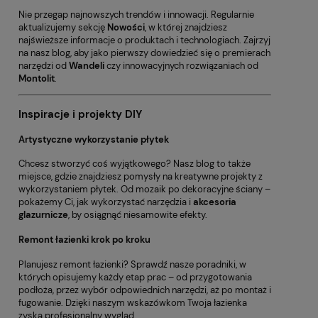
Nie przegap najnowszych trendów i innowacji. Regularnie
aktualizujemy sekcję
Nowości
, w której znajdziesz
najświeższe informacje o produktach i technologiach. Zajrzyj
na nasz blog, aby jako pierwszy dowiedzieć się o premierach
narzędzi od
Wandeli
czy innowacyjnych rozwiązaniach od
Montolit
.
Inspiracje i projekty DIY
Artystyczne wykorzystanie płytek
Chcesz stworzyć coś wyjątkowego? Nasz blog to także
miejsce, gdzie znajdziesz pomysły na kreatywne projekty z
wykorzystaniem płytek. Od mozaik po dekoracyjne ściany –
pokażemy Ci, jak wykorzystać narzędzia i
akcesoria
glazurnicze
, by osiągnąć niesamowite efekty.
Remont łazienki krok po kroku
Planujesz remont łazienki? Sprawdź nasze poradniki, w
których opisujemy każdy etap prac – od przygotowania
podłoża, przez wybór odpowiednich narzędzi, aż po montaż i
fugowanie. Dzięki naszym wskazówkom Twoja łazienka
zyska profesjonalny wygląd.