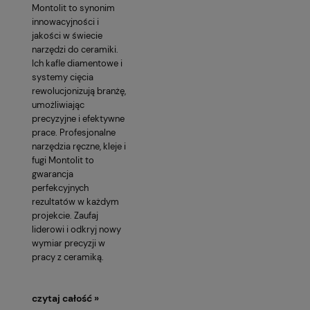
Montolit to synonim
innowacyjności i
jakości w świecie
narzędzi do ceramiki.
Ich kafle diamentowe i
systemy cięcia
rewolucjonizują branżę,
umożliwiając
precyzyjne i efektywne
prace. Profesjonalne
narzędzia ręczne, kleje i
fugi Montolit to
gwarancja
perfekcyjnych
rezultatów w każdym
projekcie. Zaufaj
liderowi i odkryj nowy
wymiar precyzji w
pracy z ceramiką.
czytaj całość »