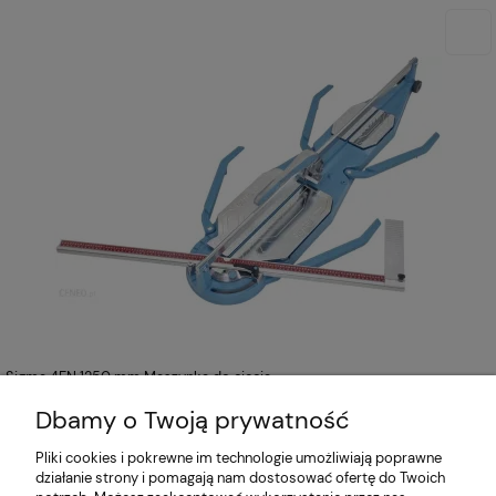
Sigma 4EN 1250 mm Maszynka do cięcia
płytek ręczna
3 333,00 zł
Dbamy o Twoją prywatność
Pliki cookies i pokrewne im technologie umożliwiają poprawne
działanie strony i pomagają nam dostosować ofertę do Twoich
O nas