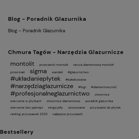
Blog - Poradnik Glazurnika
Blog – Poradnik Glazurnika
Chmura Tagów - Narzędzia Glazurnicze
montolit
przecianrki montolit
tarcza diamentowa montolit
sigma
przecinaki
wandeli
#glazurnictwo
#układaniepłytek
#kafelkowanie
#narzędziaglazurnicze
#fugi
#diamentowynóż
#profesjonalneglazurnictwo
otwornice
wiercenie w płytkach
otwornice diamentowe
poradnik glazurnika
wiercenie bez pęknięć
simga jolly
ukosowanie
przyssawki do płytek
ranking przyssawek 2025
najlepsze przyssawki
Bestsellery