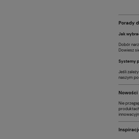
Porady d
Jak wybra
Dobór narz
Dowiesz się
Systemy p
Jeśli zale
naszym por
Nowości 
Nie przega
produktach 
innowacyjn
Inspiracj