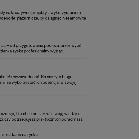
sły na kreatywne projekty z wykorzystaniem
kcesoria glazurnicze
, by osiągnąć niesamowite
prac – od przygotowania podłoża, przez wybór
zienka zyska profesjonalny wygląd.
 jakość i niezawodność. Na naszym blogu
malnie wykorzystać ich potencjał w swojej
a każdego, kto chce poszerzać swoją wiedzę i
i, czy potrzebujesz praktycznych porad, nasz
ymi markami na rynku!