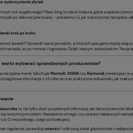
ne wykorzystanie płytek
orzyć coś wyjątkowego? Nasz blog to także miejsce, gdzie znajdziesz pomy
 mozaik po dekoracyjne ściany – pokażemy Ci, jak wykorzystać narzędzia i
a
ienki krok po kroku
remont łazienki? Sprawdź nasze poradniki, w których opisujemy każdy etap 
ch narzędzi, aż po montaż i fugowanie. Dzięki naszym wskazówkom Twoja ła
o warto wybierać sprawdzonych producentów?
na narzędzia marek takich jak
Montolit
,
SIGMA
czy
Raimondi
, inwestujesz w
 szczegółowe informacje o ich ofercie oraz praktyczne wskazówki, jak maksy
wanie
lazurnika
to nie tylko zbiór przydatnych informacji, ale także przestrzeń dl
 się nowymi pomysłami. Niezależnie od tego, czy szukasz najlepszych narzędz
rczy Ci wszystkiego, czego potrzebujesz.
nas regularnie, sprawdzaj
nowości
i odkrywaj świat glazurnictwa z najlepsz