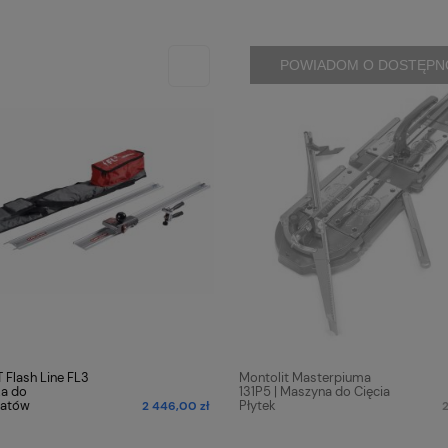
POWIADOM O DOSTĘPN
Flash Line FL3
Montolit Masterpiuma
ka do
131P5 | Maszyna do Cięcia
atów
Płytek
2 446,00 zł