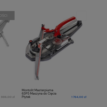
OŚCI
Montolit Masterpiuma
Montolit
63P5 Maszyna do Cięcia
93P5
Płytek
2 996,00 zł
1 764,00 zł