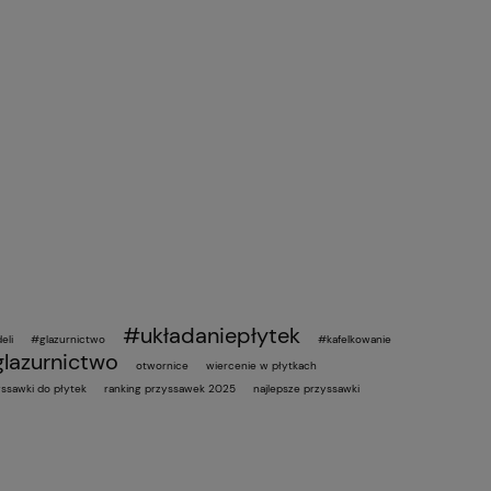
#układaniepłytek
eli
#glazurnictwo
#kafelkowanie
lazurnictwo
otwornice
wiercenie w płytkach
ssawki do płytek
ranking przyssawek 2025
najlepsze przyssawki