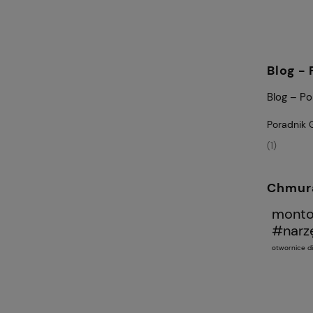
Blog -
Blog – Po
Poradnik 
(1)
Chmura
montol
#narzę
otwornice 