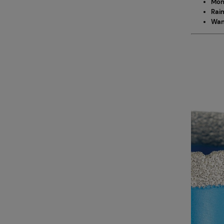
Mont
Rai
Wan