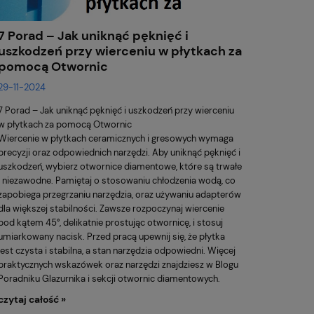
7 Porad – Jak uniknąć pęknięć i
uszkodzeń przy wierceniu w płytkach za
pomocą Otwornic
29-11-2024
7 Porad – Jak uniknąć pęknięć i uszkodzeń przy wierceniu
w płytkach za pomocą Otwornic
Wiercenie w płytkach ceramicznych i gresowych wymaga
precyzji oraz odpowiednich narzędzi. Aby uniknąć pęknięć i
uszkodzeń, wybierz
otwornice diamentowe
, które są trwałe
i niezawodne. Pamiętaj o stosowaniu chłodzenia wodą, co
zapobiega przegrzaniu narzędzia, oraz używaniu adapterów
dla większej stabilności. Zawsze rozpoczynaj wiercenie
pod kątem 45°, delikatnie prostując otwornicę, i stosuj
umiarkowany nacisk. Przed pracą upewnij się, że płytka
jest czysta i stabilna, a stan narzędzia odpowiedni. Więcej
praktycznych wskazówek oraz narzędzi znajdziesz w
Blogu
Poradniku Glazurnika
i sekcji
otwornic diamentowych
.
czytaj całość »