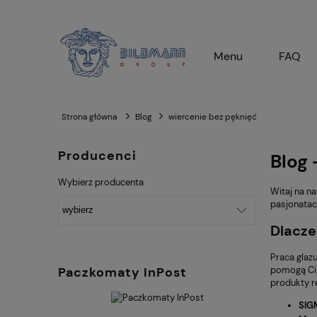
Menu
FAQ
Strona główna
Blog
wiercenie bez pęknięć
Producenci
Blog 
Wybierz producenta
Witaj na n
pasjonatach
Dlacze
Praca glazu
Paczkomaty InPost
pomogą Ci 
produkty r
SIG