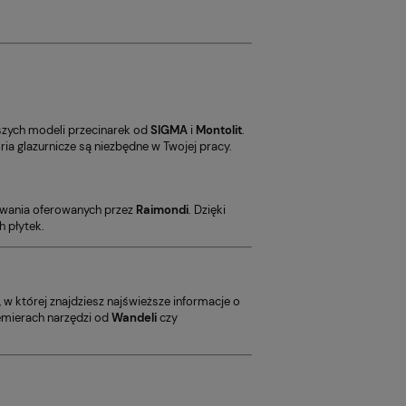
szych modeli przecinarek od
SIGMA
i
Montolit
.
ia glazurnicze są niezbędne w Twojej pracy.
mowania oferowanych przez
Raimondi
. Dzięki
h płytek.
, w której znajdziesz najświeższe informacje o
remierach narzędzi od
Wandeli
czy