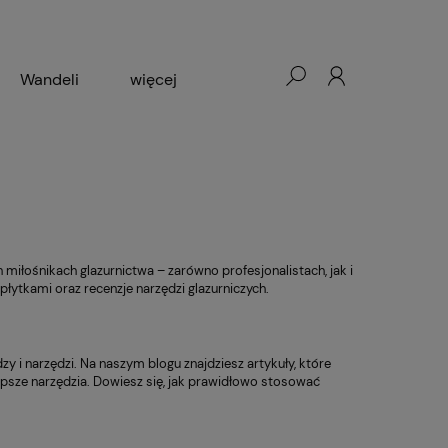
Wandeli
więcej
Wertec
Distar
miłośnikach glazurnictwa – zarówno profesjonalistach, jak i
płytkami oraz recenzje narzędzi glazurniczych.
zy i narzędzi. Na naszym blogu znajdziesz artykuły, które
psze narzędzia. Dowiesz się, jak prawidłowo stosować