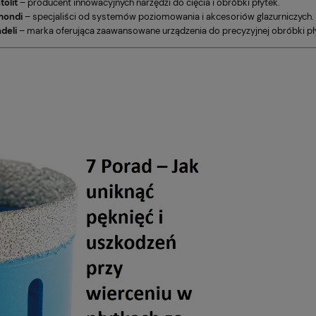
olit
– producent innowacyjnych narzędzi do cięcia i obróbki płytek.
mondi
– specjaliści od systemów poziomowania i akcesoriów glazurniczych.
deli
– marka oferująca zaawansowane urządzenia do precyzyjnej obróbki pł