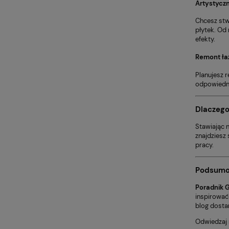
Artystycz
Chcesz stw
płytek. Od
efekty.
Remont łaz
Planujesz 
odpowiedni
Dlaczeg
Stawiając 
znajdziesz
pracy.
Podsumo
Poradnik G
inspirować
blog dosta
Odwiedzaj 