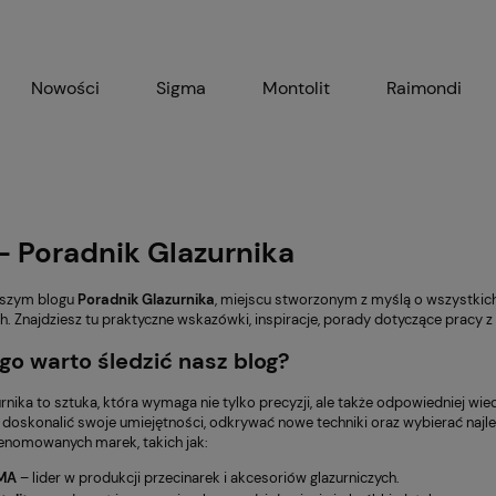
Nowości
Sigma
Montolit
Raimondi
Bihui
Sendi
Nozar
– Poradnik Glazurnika
aszym blogu
Poradnik Glazurnika
, miejscu stworzonym z myślą o wszystkich 
. Znajdziesz tu praktyczne wskazówki, inspiracje, porady dotyczące pracy z 
go warto śledzić nasz blog?
rnika to sztuka, która wymaga nie tylko precyzji, ale także odpowiedniej wied
doskonalić swoje umiejętności, odkrywać nowe techniki oraz wybierać najle
enomowanych marek, takich jak:
MA
– lider w produkcji przecinarek i akcesoriów glazurniczych.