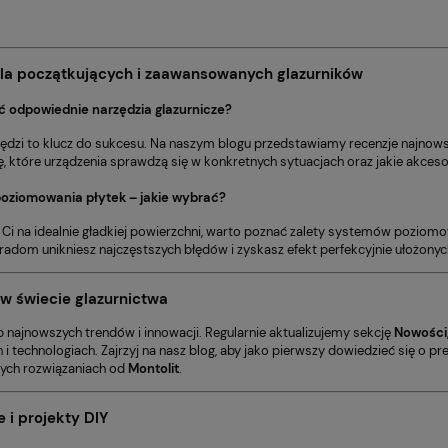
la początkujących i zaawansowanych glazurników
ć odpowiednie narzędzia glazurnicze?
ędzi to klucz do sukcesu. Na naszym blogu przedstawiamy recenzje najnow
, które urządzenia sprawdzą się w konkretnych sytuacjach oraz jakie akcesor
oziomowania płytek – jakie wybrać?
ży Ci na idealnie gładkiej powierzchni, warto poznać zalety systemów pozio
adom unikniesz najczęstszych błędów i zyskasz efekt perfekcyjnie ułożonyc
w świecie glazurnictwa
p najnowszych trendów i innowacji. Regularnie aktualizujemy sekcję
Nowości
i technologiach. Zajrzyj na nasz blog, aby jako pierwszy dowiedzieć się o p
ych rozwiązaniach od
Montolit
.
e i projekty DIY