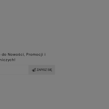
r
 do Nowości, Promocji i
niczych!
ZAPISZ SIĘ