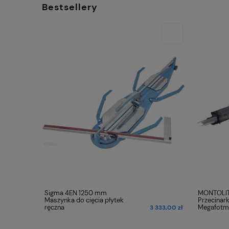
Bestsellery
Sigma 4EN 1250 mm
MONTOLIT 
Maszynka do cięcia płytek
Przecinar
ręczna
Megafotm
730,00 zł
3 333,00 zł