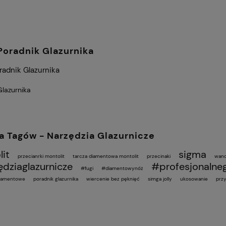
 Poradnik Glazurnika
radnik Glazurnika
Glazurnika
 Tagów - Narzędzia Glazurnicze
it
sigma
przecianrki montolit
tarcza diamentowa montolit
przecinaki
wand
dziaglazurnicze
#profesjonalneg
#fugi
#diamentowynóż
diamentowe
poradnik glazurnika
wiercenie bez pęknięć
simga jolly
ukosowanie
przy