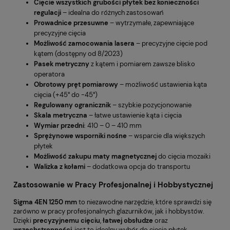
Cięcie wszystkich grubości płytek bez konieczności
regulacji
– idealna do różnych zastosowań
Prowadnice przesuwne
– wytrzymałe, zapewniające
precyzyjne cięcia
Możliwość zamocowania lasera
– precyzyjne cięcie pod
kątem (dostępny od 8/2023)
Pasek metryczny
z kątem i pomiarem zawsze blisko
operatora
Obrotowy pręt pomiarowy
– możliwość ustawienia kąta
cięcia (+45° do -45°)
Regulowany ogranicznik
– szybkie pozycjonowanie
Skala metryczna
– łatwe ustawienie kąta i cięcia
Wymiar przedni
: 410 – 0 – 410 mm
Sprężynowe wsporniki nośne
– wsparcie dla większych
płytek
Możliwość zakupu maty magnetycznej
do cięcia mozaiki
Walizka z kołami
– dodatkowa opcja do transportu
Zastosowanie w Pracy Profesjonalnej i Hobbystycznej
Sigma 4EN 1250 mm
to niezawodne narzędzie, które sprawdzi się
zarówno w pracy profesjonalnych glazurników, jak i hobbystów.
Dzięki
precyzyjnemu cięciu
,
łatwej obsłudze
oraz
wszechstronności
, jest to idealny wybór do cięcia płytek