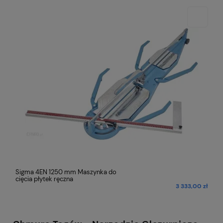
Sigma 4EN 1250 mm Maszynka do
cięcia płytek ręczna
ł
3 333,00 zł