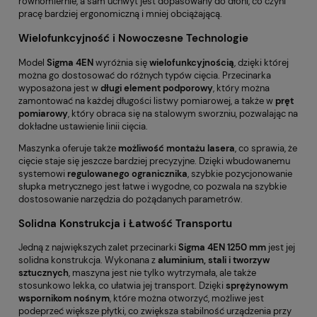
równomiernie, a sam uchwyt jest dopasowany do dłoni, co czyni
pracę bardziej ergonomiczną i mniej obciążającą.
Wielofunkcyjność i Nowoczesne Technologie
Model
Sigma 4EN
wyróżnia się
wielofunkcyjnością
, dzięki której
można go dostosować do różnych typów cięcia. Przecinarka
wyposażona jest w
długi element podporowy
, który można
zamontować na każdej długości listwy pomiarowej, a także w
pręt
pomiarowy
, który obraca się na stalowym sworzniu, pozwalając na
dokładne ustawienie linii cięcia.
Maszynka oferuje także
możliwość montażu lasera
, co sprawia, że
cięcie staje się jeszcze bardziej precyzyjne. Dzięki wbudowanemu
systemowi
regulowanego ogranicznika
, szybkie pozycjonowanie
słupka metrycznego jest łatwe i wygodne, co pozwala na szybkie
dostosowanie narzędzia do pożądanych parametrów.
Solidna Konstrukcja i Łatwość Transportu
Jedną z największych zalet przecinarki
Sigma 4EN 1250 mm
jest jej
solidna konstrukcja. Wykonana z
aluminium, stali i tworzyw
sztucznych
, maszyna jest nie tylko wytrzymała, ale także
stosunkowo lekka, co ułatwia jej transport. Dzięki
sprężynowym
wspornikom nośnym
, które można otworzyć, możliwe jest
podeprzeć większe płytki, co zwiększa stabilność urządzenia przy