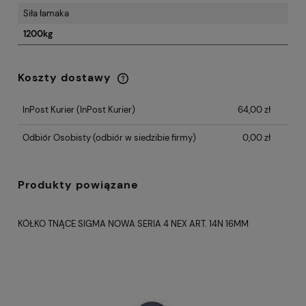
Siła łamaka
1200kg
Koszty dostawy
Cena nie zawiera ewentualnych kosztów
płatności
InPost Kurier
(InPost Kurier)
64,00 zł
Odbiór Osobisty
(odbiór w siedzibie firmy)
0,00 zł
Produkty powiązane
TYTANOWE KÓŁKO 16MM SIGMA ART. 14NT SERIA 4 NEX
KÓ