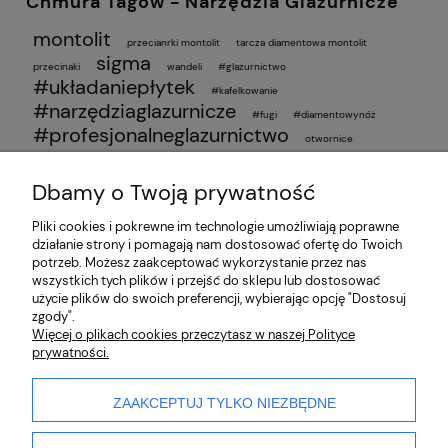
Chmura Tagów - Narzędzia Glazurnicze
montolit
przecianrki montolit
tarcza diamentowa montolit
sigma
przecinaki
wandeli
#glazurnictwo
#układaniepłytek
#kafelkowanie
#narzędziaglazurnicze
#fugi
#diamentowynóż
#profesjonalneglazurnictwo
otwornice
wiercenie w płytkach
otwornice diamentowe
poradnik glazurnika
wiercenie bez pęknięć
simga jolly
ukosowanie
przyssawki do płytek
Dbamy o Twoją prywatność
ranking przyssawek 2025
najlepsze przyssawki
Pliki cookies i pokrewne im technologie umożliwiają poprawne
działanie strony i pomagają nam dostosować ofertę do Twoich
O nas
potrzeb. Możesz zaakceptować wykorzystanie przez nas
wszystkich tych plików i przejść do sklepu lub dostosować
użycie plików do swoich preferencji, wybierając opcję "Dostosuj
Partnerzy
zgody".
Więcej o plikach cookies przeczytasz w naszej Polityce
prywatności.
Płatności i dostawa
Pomoc
ZAAKCEPTUJ TYLKO NIEZBĘDNE