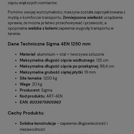
cięciu większych rozmiarów.
Pomimo swojej wytrzymałości, maszyna została zaprojektowana z
myślą o komforcie transportu.
Zmniejszona wielkość
urządzenia
sprawia, że można je łatwo przechowywać i przewozić, a
opcjonalna
walizka z kołami
zapewnia wygodę transportu w
terenie.
Dane Techniczne Sigma 4EN 1250 mm
Materiał
: aluminium + stal + tworzywa sztuczne
Maksymalna długość cięcia wzdłużnego
: 125 cm
Maksymalna długość cięcia po przekątnej
: 88,4 cm
Maksymalna grubość ciętej płytki
: 19 mm
Siła łamaka
: 1200 kg
Waga
: 21,1 kg
Producent
: Sigma
Kod produktu
: ART-4EN
EAN:
8033675805863
Cechy Produktu:
Solidna konstrukcja
– zapewnia długowieczność i
niezawodność