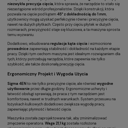
niezwykła precyzja cięcia
, która sprawia, że narzędzie to stało się
niezastąpione wśród profesjonalistów. Dzięki konstrukcji, która
pozwala na cięcie pod kątem
45° z dokładnością do 1 mm
,
użytkownicy mogą uzyskać perfekcyjnie równe i precyzyjne cięcia,
nawet na dużych płytkach. Często przy cięciu płytek w dużych
rozmiarach, precyzyjność staje się kluczowa, a ta maszyna sprosta
temu wyzwaniu.
Dodatkowo, wbudowana
regulacja kąta cięcia
i wzmocnione
prowadnice
zapewniają stabilność i dokładność na każdym etapie
pracy. Dzięki tym cechom maszyna jest idealnym rozwiązaniem dla
tych, którzy potrzebują narzędzia, które zapewnia nie tylko
szybkość, ale także doskonałą precyzję cięcia.
Ergonomiczny Projekt i Wygoda Użycia
Sigma 4EN
to nie tylko precyzyjne cięcie, ale również
wygodne
użytkowanie
przez długie godziny. Ergonomiczne uchwyty i
łatwość obsługi sprawiają, że praca z tym narzędziem jest
komfortowa, nawet w trudnych warunkach. System przesuwu na
łożyskach kulkowych dodatkowo zwiększa wygodę pracy,
zapewniając płynność i łatwość cięcia.
Maszynka została zaprojektowana tak, aby zminimalizować
zmęczenie operatora.
Waga 21,1 kg
została rozłożona