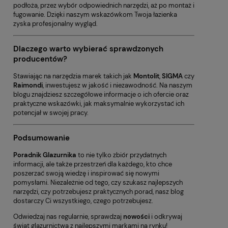
podłoża, przez wybór odpowiednich narzędzi, aż po montaż i
fugowanie. Dzięki naszym wskazówkom Twoja łazienka
zyska profesjonalny wygląd.
Dlaczego warto wybierać sprawdzonych
producentów?
Stawiając na narzędzia marek takich jak
Montolit
,
SIGMA
czy
Raimondi
, inwestujesz w jakość i niezawodność. Na naszym
blogu znajdziesz szczegółowe informacje o ich ofercie oraz
praktyczne wskazówki, jak maksymalnie wykorzystać ich
potencjał w swojej pracy.
Podsumowanie
Poradnik Glazurnika
to nie tylko zbiór przydatnych
informacji, ale także przestrzeń dla każdego, kto chce
poszerzać swoją wiedzę i inspirować się nowymi
pomysłami. Niezależnie od tego, czy szukasz najlepszych
narzędzi, czy potrzebujesz praktycznych porad, nasz blog
dostarczy Ci wszystkiego, czego potrzebujesz.
Odwiedzaj nas regularnie, sprawdzaj
nowości
i odkrywaj
świat glazurnictwa z najlepszymi markami na rynku!