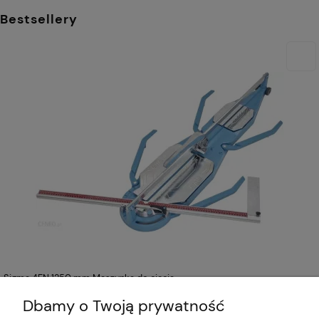
Bestsellery
Sigma 4EN 1250 mm Maszynka do cięcia
płytek ręczna
3 364,00 zł
Dbamy o Twoją prywatność