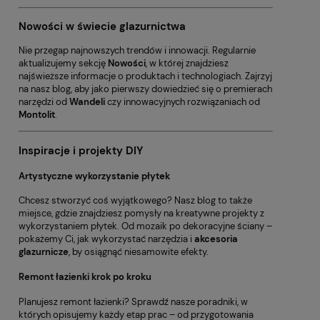
Nowości w świecie glazurnictwa
Nie przegap najnowszych trendów i innowacji. Regularnie
aktualizujemy sekcję
Nowości
, w której znajdziesz
najświeższe informacje o produktach i technologiach. Zajrzyj
na nasz blog, aby jako pierwszy dowiedzieć się o premierach
narzędzi od
Wandeli
czy innowacyjnych rozwiązaniach od
Montolit
.
Inspiracje i projekty DIY
Artystyczne wykorzystanie płytek
Chcesz stworzyć coś wyjątkowego? Nasz blog to także
miejsce, gdzie znajdziesz pomysły na kreatywne projekty z
wykorzystaniem płytek. Od mozaik po dekoracyjne ściany –
pokażemy Ci, jak wykorzystać narzędzia i
akcesoria
glazurnicze
, by osiągnąć niesamowite efekty.
Remont łazienki krok po kroku
Planujesz remont łazienki? Sprawdź nasze poradniki, w
których opisujemy każdy etap prac – od przygotowania