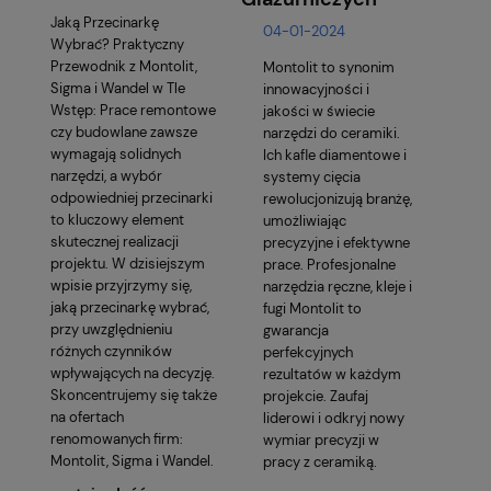
Jaką Przecinarkę
04-01-2024
Wybrać? Praktyczny
Przewodnik z Montolit,
Montolit to synonim
Sigma i Wandel w Tle
innowacyjności i
Wstęp: Prace remontowe
jakości w świecie
czy budowlane zawsze
narzędzi do ceramiki.
wymagają solidnych
Ich kafle diamentowe i
narzędzi, a wybór
systemy cięcia
odpowiedniej przecinarki
rewolucjonizują branżę,
to kluczowy element
umożliwiając
skutecznej realizacji
precyzyjne i efektywne
projektu. W dzisiejszym
prace. Profesjonalne
wpisie przyjrzymy się,
narzędzia ręczne, kleje i
jaką przecinarkę wybrać,
fugi Montolit to
przy uwzględnieniu
gwarancja
różnych czynników
perfekcyjnych
wpływających na decyzję.
rezultatów w każdym
Skoncentrujemy się także
projekcie. Zaufaj
na ofertach
liderowi i odkryj nowy
renomowanych firm:
wymiar precyzji w
Montolit, Sigma i Wandel.
pracy z ceramiką.