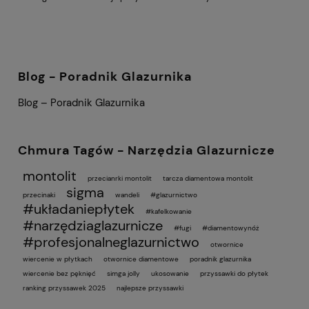
Blog - Poradnik Glazurnika
Blog – Poradnik Glazurnika
Chmura Tagów - Narzędzia Glazurnicze
montolit
przecianrki montolit
tarcza diamentowa montolit
sigma
przecinaki
wandeli
#glazurnictwo
#układaniepłytek
#kafelkowanie
#narzędziaglazurnicze
#fugi
#diamentowynóż
#profesjonalneglazurnictwo
otwornice
wiercenie w płytkach
otwornice diamentowe
poradnik glazurnika
wiercenie bez pęknięć
simga jolly
ukosowanie
przyssawki do płytek
ranking przyssawek 2025
najlepsze przyssawki