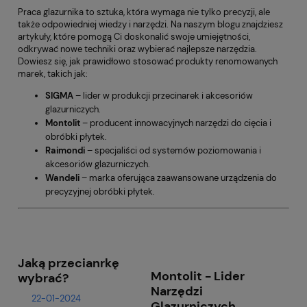
Praca glazurnika to sztuka, która wymaga nie tylko precyzji, ale
także odpowiedniej wiedzy i narzędzi. Na naszym blogu znajdziesz
artykuły, które pomogą Ci doskonalić swoje umiejętności,
odkrywać nowe techniki oraz wybierać najlepsze narzędzia.
Dowiesz się, jak prawidłowo stosować produkty renomowanych
marek, takich jak:
SIGMA
– lider w produkcji przecinarek i akcesoriów
glazurniczych.
Montolit
– producent innowacyjnych narzędzi do cięcia i
obróbki płytek.
Raimondi
– specjaliści od systemów poziomowania i
akcesoriów glazurniczych.
Wandeli
– marka oferująca zaawansowane urządzenia do
precyzyjnej obróbki płytek.
Jaką przecianrkę
Montolit - Lider
wybrać?
Narzędzi
22-01-2024
Glazurniczych