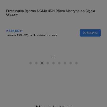
2 
za
Przecinarka Ręczna SIGMA 4DN 95cm Maszyna do Cięcia
Glazury
2 546,00 zł
Do koszyka
a
zawiera 23% VAT, bez kosztów dostawy
‹
›