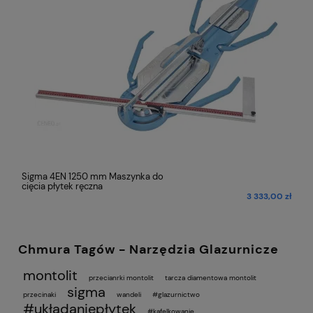
Sigma 4EN 1250 mm Maszynka do
cięcia płytek ręczna
ł
3 333,00 zł
Chmura Tagów - Narzędzia Glazurnicze
montolit
przecianrki montolit
tarcza diamentowa montolit
sigma
przecinaki
wandeli
#glazurnictwo
#układaniepłytek
#kafelkowanie