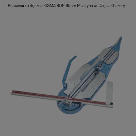
Przecinarka Ręczna SIGMA 4DN 95cm Maszyna do Cięcia Glazury
Pr
Pr
Pł