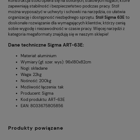
Konstrukcja stołu opiera się na solidnych, stalowych nogach, które
zapewniają stabilność i bezpieczeństwo podczas pracy. Stół
można wyposażyć w uchwyty i schowki na narzędzia, co ułatwia
organizację i dostępność niezbędnego sprzętu.
Stół Sigma 63E
to
doskonałe rozwiązanie dla wymagających klientów, którzy cenią
sobie wygodę i niezawodność w czasie pracy. Więcej narzędzi z
kategoria
megaformaty
znajdują się w naszym sklepie!
Dane techniczne Sigma ART-63E:
Materiał: aluminium
Wymiary (gł. szer. wys): 96x180x82cm
Nogi: składane
Waga: 22kg
Nośność: 200kg
Możliwość łączenia: tak
Producent:
Sigma
Kod produktu: ART-63E
EAN: 8033675805856
Produkty powiązane