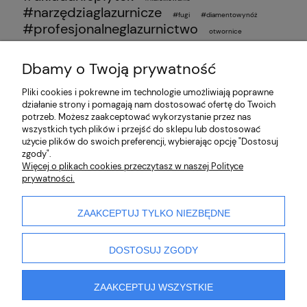
#narzędziaglazurnicze
#fugi
#diamentowynóż
#profesjonalneglazurnictwo
otwornice
wiercenie w płytkach
otwornice diamentowe
poradnik glazurnika
wiercenie bez pęknięć
simga jolly
ukosowanie
przyssawki do płytek
Dbamy o Twoją prywatność
ranking przyssawek 2025
najlepsze przyssawki
Pliki cookies i pokrewne im technologie umożliwiają poprawne
działanie strony i pomagają nam dostosować ofertę do Twoich
O nas
potrzeb. Możesz zaakceptować wykorzystanie przez nas
wszystkich tych plików i przejść do sklepu lub dostosować
użycie plików do swoich preferencji, wybierając opcję "Dostosuj
Partnerzy
zgody".
Więcej o plikach cookies przeczytasz w naszej Polityce
prywatności.
Płatności i dostawa
Pomoc
ZAAKCEPTUJ TYLKO NIEZBĘDNE
DOSTOSUJ ZGODY
ZAAKCEPTUJ WSZYSTKIE