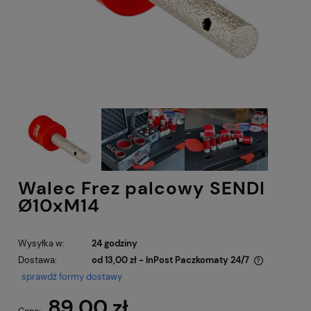
Walec Frez palcowy SENDI
Ø10xM14
Wysyłka w:
24 godziny
Dostawa:
od 13,00 zł
- InPost Paczkomaty 24/7
Cena nie zawiera ewentualnych kosztów płatności
sprawdź formy dostawy
89,00 zł