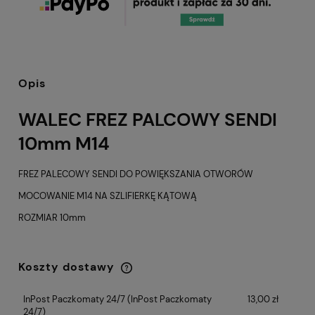
Opis
WALEC FREZ PALCOWY SENDI
10mm M14
FREZ PALECOWY SENDI DO POWIĘKSZANIA OTWORÓW
MOCOWANIE M14 NA SZLIFIERKĘ KĄTOWĄ
ROZMIAR 10mm
Koszty dostawy
Cena nie zawiera ewentualnych kosztów
płatności
InPost Paczkomaty 24/7
(InPost Paczkomaty
13,00 zł
24/7)