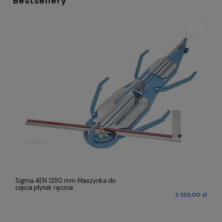
Bestsellery
Sigma 4EN 1250 mm Maszynka do
cięcia płytek ręczna
ł
3 333,00 zł