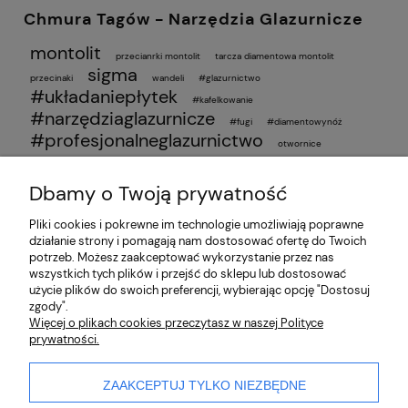
Chmura Tagów - Narzędzia Glazurnicze
montolit
przecianrki montolit
tarcza diamentowa montolit
sigma
przecinaki
wandeli
#glazurnictwo
#układaniepłytek
#kafelkowanie
#narzędziaglazurnicze
#fugi
#diamentowynóż
#profesjonalneglazurnictwo
otwornice
wiercenie w płytkach
otwornice diamentowe
poradnik glazurnika
wiercenie bez pęknięć
simga jolly
ukosowanie
przyssawki do płytek
Dbamy o Twoją prywatność
ranking przyssawek 2025
najlepsze przyssawki
Pliki cookies i pokrewne im technologie umożliwiają poprawne
działanie strony i pomagają nam dostosować ofertę do Twoich
O nas
potrzeb. Możesz zaakceptować wykorzystanie przez nas
wszystkich tych plików i przejść do sklepu lub dostosować
użycie plików do swoich preferencji, wybierając opcję "Dostosuj
Partnerzy
zgody".
Więcej o plikach cookies przeczytasz w naszej Polityce
prywatności.
Płatności i dostawa
Pomoc
ZAAKCEPTUJ TYLKO NIEZBĘDNE