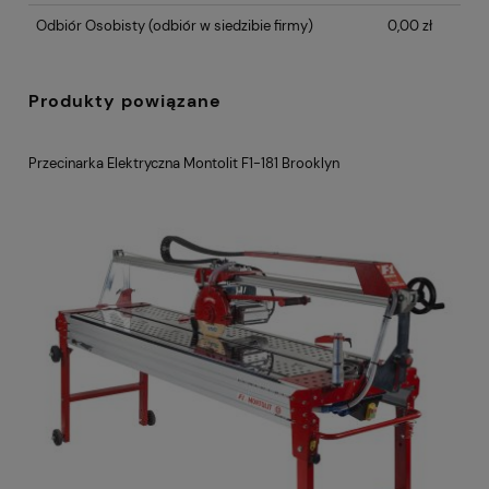
Odbiór Osobisty
(odbiór w siedzibie firmy)
0,00 zł
Produkty powiązane
Przecinarka Elektryczna Montolit F1-181 Brooklyn
MO
na