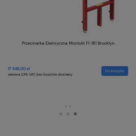
Przecinarka Elektryczna Montolit F1-181 Brooklyn
MO
pł
17 346,00 zł
Do koszyka
zawiera 23% VAT, bez kosztów dostawy
a
11
za
‹
›