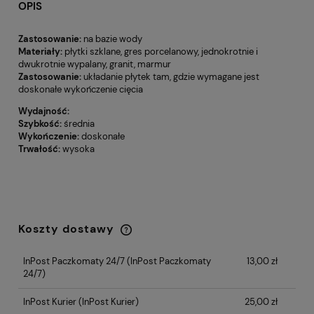
OPIS
Zastosowanie:
na bazie wody
Materiały:
płytki szklane, gres porcelanowy, jednokrotnie i
dwukrotnie wypalany, granit, marmur
Zastosowanie:
układanie płytek tam, gdzie wymagane jest
doskonałe wykończenie cięcia
Wydajność:
Szybkość:
średnia
Wykończenie:
doskonałe
Trwałość:
wysoka
Koszty dostawy
Cena nie zawiera ewentualnych kosztów
płatności
InPost Paczkomaty 24/7
(InPost Paczkomaty
13,00 zł
24/7)
InPost Kurier
(InPost Kurier)
25,00 zł