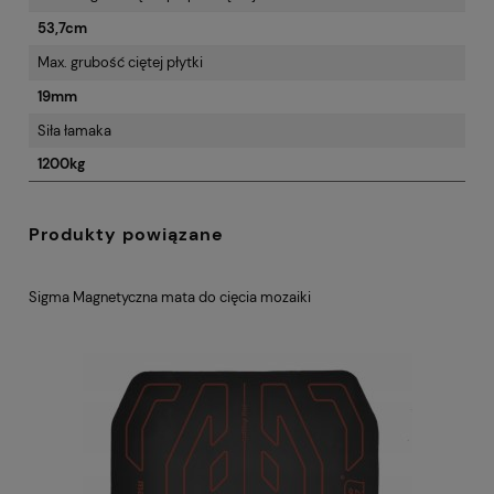
53,7cm
Max. grubość ciętej płytki
19mm
Siła łamaka
1200kg
Produkty powiązane
KÓŁKO TNĄCE SIGMA NOWA SERIA 4 NEX ART. 14N 16MM
TY