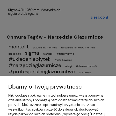
Sigma 4EN 1250 mm Maszynka do
cięcia płytek ręczna
ł
3 364,00 zł
Chmura Tagów - Narzędzia Glazurnicze
montolit
przecianrki montolit
tarcza diamentowa montolit
sigma
przecinaki
wandeli
#glazurnictwo
#układaniepłytek
#kafelkowanie
#narzędziaglazurnicze
#fugi
#diamentowynóż
#profesjonalneglazurnictwo
otwornice
wiercenie w płytkach
otwornice diamentowe
poradnik glazurnika
wiercenie bez pęknięć
simga jolly
ukosowanie
przyssawki do płytek
Dbamy o Twoją prywatność
ranking przyssawek 2025
najlepsze przyssawki
Pliki cookies i pokrewne im technologie umożliwiają poprawne
działanie strony i pomagają nam dostosować ofertę do Twoich
O nas
potrzeb. Możesz zaakceptować wykorzystanie przez nas
wszystkich tych plików i przejść do sklepu lub dostosować
użycie plików do swoich preferencji, wybierając opcję "Dostosuj