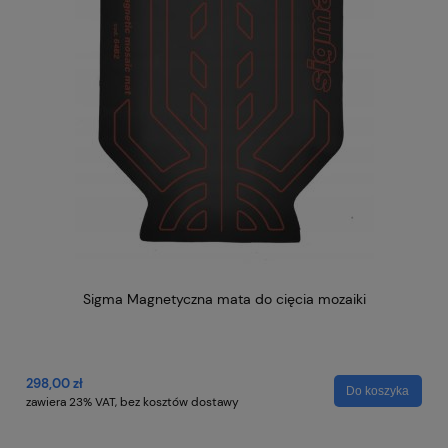
KÓŁKO TNĄCE SIGMA NOWA SERIA 4 NEX ART. 14N 16MM
73,00 zł
96
Do koszyka
zawiera 23% VAT, bez kosztów dostawy
za
a