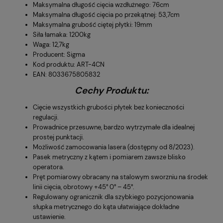
Maksymalna długość cięcia wzdłużnego: 76cm
Maksymalna długość cięcia po przekątnej: 53,7cm
Maksymalna grubość ciętej płytki: 19mm
Siła łamaka: 1200kg
Waga: 12,7kg
Producent: Sigma
Kod produktu: ART-4CN
EAN: 8033675805832
Cechy Produktu:
Cięcie wszystkich grubości płytek bez konieczności
regulacji.
Prowadnice przesuwne, bardzo wytrzymałe dla idealnej
prostej punktacji.
Możliwość zamocowania lasera (dostępny od 8/2023).
Pasek metryczny z kątem i pomiarem zawsze blisko
operatora.
Pręt pomiarowy obracany na stalowym sworzniu na środek
linii cięcia, obrotowy +45° 0° – 45°.
Regulowany ogranicznik dla szybkiego pozycjonowania
słupka metrycznego do kąta ułatwiające dokładne
ustawienie.