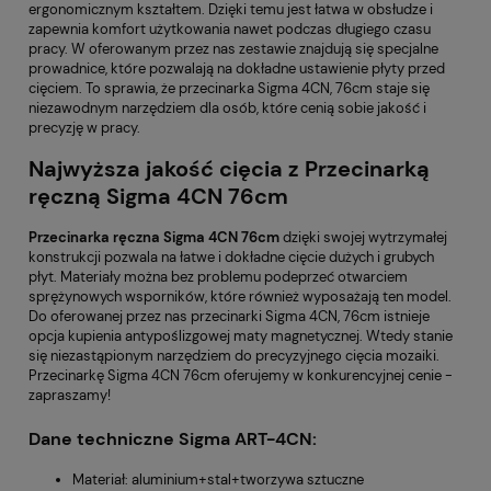
ergonomicznym kształtem. Dzięki temu jest łatwa w obsłudze i
zapewnia komfort użytkowania nawet podczas długiego czasu
pracy. W oferowanym przez nas zestawie znajdują się specjalne
prowadnice, które pozwalają na dokładne ustawienie płyty przed
cięciem. To sprawia, że przecinarka Sigma 4CN, 76cm staje się
niezawodnym narzędziem dla osób, które cenią sobie jakość i
precyzję w pracy.
Najwyższa jakość cięcia z Przecinarką
ręczną Sigma 4CN 76cm
Przecinarka ręczna Sigma 4CN 76cm
dzięki swojej wytrzymałej
konstrukcji pozwala na łatwe i dokładne cięcie dużych i grubych
płyt. Materiały można bez problemu podeprzeć otwarciem
sprężynowych wsporników, które również wyposażają ten model.
Do oferowanej przez nas przecinarki Sigma 4CN, 76cm istnieje
opcja kupienia antypoślizgowej maty magnetycznej. Wtedy stanie
się niezastąpionym narzędziem do precyzyjnego cięcia mozaiki.
Przecinarkę Sigma 4CN 76cm oferujemy w konkurencyjnej cenie -
zapraszamy!
Dane techniczne Sigma ART-4CN:
Materiał: aluminium+stal+tworzywa sztuczne