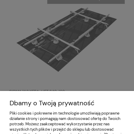
SIGMA 1A6 KERA-LIFT 340x160cm
system przenoszenia płyt
wielkoformatowych
5 996,00 zł
Dbamy o Twoją prywatność
Pliki cookies i pokrewne im technologie umożliwiają poprawne
działanie strony i pomagają nam dostosować ofertę do Twoich
O nas
potrzeb. Możesz zaakceptować wykorzystanie przez nas
wszystkich tych plików i przejść do sklepu lub dostosować