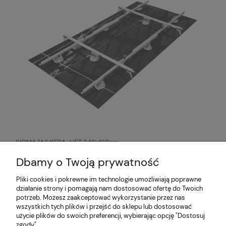
SIGMA 1A6 KERA-LIFT 340x160cm
system przenoszenia płyt
wielkoformatowych
5 996,00 zł
Dbamy o Twoją prywatność
Pliki cookies i pokrewne im technologie umożliwiają poprawne
działanie strony i pomagają nam dostosować ofertę do Twoich
O nas
potrzeb. Możesz zaakceptować wykorzystanie przez nas
wszystkich tych plików i przejść do sklepu lub dostosować
użycie plików do swoich preferencji, wybierając opcję "Dostosuj
Partnerzy
zgody".