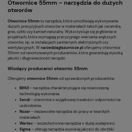
Otwornice 55mm – narzędzia do dużych
otworów
Otwornice 55mm
to narzędzia, które umożliwiają wykonywanie
dużych, precyzyjnych otworów w materiałach takich jak ceramika,
gres, szkło czy kamień naturalny. Wykorzystuje się je głównie w
projektach, które wymagają precyzyjnego wiercenia większych
otworów, np. w instalacjach sanitarnych, elektrycznych czy
wentylacyjnych. W
narzedziaglazurnicze.pl
oferujemy otwornice
55mm od renomowanych producentów, które gwarantują wysoką
jakość i długowieczność narzędzi.
Wiodący producenci otwornic 55mm
Oferujemy
otwornice 55mm
od sprawdzonych producentów:
BIHUI
– narzędzia charakteryzujące się nowoczesną
technologią wykonania.
Sendi
– otwornice o wyjątkowej trwałości i odporności na
uszkodzenia.
Nozar
– niezawodne narzędzia do pracy w twardych
materiałach.
Wertec
– wszechstronne narzędzia o dużej wydajności.
Sigma
– oferują narzędzia wysokiej jakości do obróbki