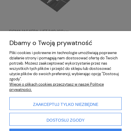
SIGMA 1A6 KERA-LIFT 340x160cm
system przenoszenia płyt
wielkoformatowych
5 996,00 zł
Dbamy o Twoją prywatność
Pliki cookies i pokrewne im technologie umożliwiają poprawne
działanie strony i pomagają nam dostosować ofertę do Twoich
O nas
potrzeb. Możesz zaakceptować wykorzystanie przez nas
wszystkich tych plików i przejść do sklepu lub dostosować
użycie plików do swoich preferencji, wybierając opcję "Dostosuj
Partnerzy
zgody".
Więcej o plikach cookies przeczytasz w naszej Polityce
prywatności.
Płatności i dostawa
Pomoc
ZAAKCEPTUJ TYLKO NIEZBĘDNE
DOSTOSUJ ZGODY