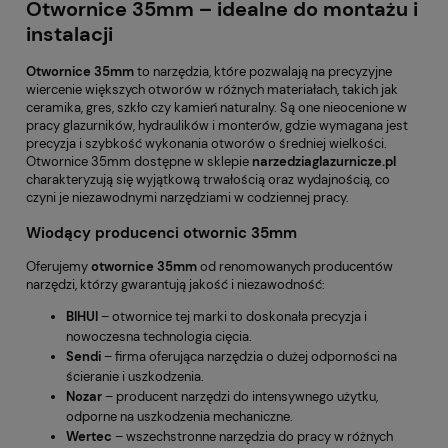
Otwornice 35mm – idealne do montażu i
instalacji
Otwornice 35mm
to narzędzia, które pozwalają na precyzyjne
wiercenie większych otworów w różnych materiałach, takich jak
ceramika, gres, szkło czy kamień naturalny. Są one nieocenione w
pracy glazurników, hydraulików i monterów, gdzie wymagana jest
precyzja i szybkość wykonania otworów o średniej wielkości.
Otwornice 35mm dostępne w sklepie
narzedziaglazurnicze.pl
charakteryzują się wyjątkową trwałością oraz wydajnością, co
czyni je niezawodnymi narzędziami w codziennej pracy.
Wiodący producenci otwornic 35mm
Oferujemy
otwornice 35mm
od renomowanych producentów
narzędzi, którzy gwarantują jakość i niezawodność:
BIHUI
– otwornice tej marki to doskonała precyzja i
nowoczesna technologia cięcia.
Sendi
– firma oferująca narzędzia o dużej odporności na
ścieranie i uszkodzenia.
Nozar
– producent narzędzi do intensywnego użytku,
odporne na uszkodzenia mechaniczne.
Wertec
– wszechstronne narzędzia do pracy w różnych